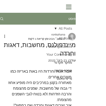
פוסט
All Posts
ronkahana
All Posts
10 בנוב׳ 2021
זמן קריאה 1 דקות
מיינדפולנס, מחשבות, דאגות
Getting Started
וחרדה
Your Community
עודכן:
23 בינו׳ 2022
מחקר אקדמי
מחקר מדובר
אם דאגות וחרדות היו באות באריזה כמו 
מוצרים אחרים,
מיינדפולנס
מאחורה בקטן במרכיבים היה מופיע אחוז 
די גבוה של מחשבות, שמנים מהצומח 
והרבה הזדהות (לא בטוח לגבי השמנים 
מהצומח).
איך יוצרים דאגות וחרדה שם במפעל?