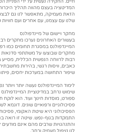
חיים. החקירה נעשית על ידי הפניית ה
המדיטציה בעצם מהווה תהליך היכרות 
הזאת מעמיקה, מתאפשר לנו גם לבצע 
שלנו עם עצמנו, עם אחרים ועם חוויות ש
מחקר ויישום של מיינדפולנס
בעשורים האחרונים נערכו מחקרים רבים
המיינדפולנס במסגרת תחומים כמו רפוא
מחקרים שבוצעו על משתתפי סדנאות מי
רבות לרווחה הנפשית הכללית, מסייע
כאבים, וויסות רגשי, בהירות מחשבתית,
שיפור התחושה במערכות יחסים, פיתוח י
לימוד המיינדפולנס נעשה יותר ויותר נפ
שימוש נרחב במדיטציית המיינדפולנס בב
ספורט, מוסדות חינוך ועוד. הוא לוקח 
פסיכולוגיים ורפואיים שונים. דוגמא ל
הפסיכולוגי היא
שיטת האקומי
, פסיכות
התמקדות בגוף-נפש. שיטה זו רואה בגו
והתנהגויות שרבים מהם אינם מודעים 
לנו טיפול מעמיק ורחב.