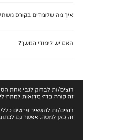
בהחלט, רוב מי שמגיע מגיע עם ניסיו
מהר מכנה משותף של ידע בין כל 
איך מה שלומדים בקורס משתלב
במהלך הקורס אנחנו משלבים תרגיל
הטלפון או בתור לקופת חולים). הקור
האם יש לימודי המשך?
בסיום קורס מיינדפולנס בודהיזם ו
העמקה נוספת בתרגול, בתפיסת ה"ע
בשמחת האחר. הקורס דומה במבנה של
ממשתתפי הקורס ממשיכים ומצטרפים
קבוצות התרגול למתקדמים משמעותי
רוצים/ות לבדוק לגבי
אחת הסד
זה קורה בדף סדנאות למתחילי
רוצים/ות להשאיר פרטים כלליים
זה כאן למטה. אפשר גם לכתוב 