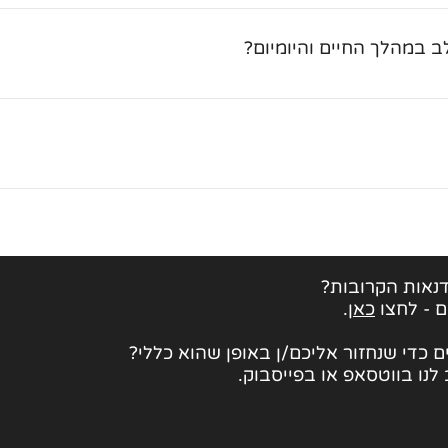
ן מועט או בלי ניסיון או ידע בכלל. אנחנו מתחילים ללמוד ממש מהב
המשתתפים.
 במהלך החיים והיומיום?
ים והתנסויות שאפשר לחקור וללמוד גם במהלך היום (בבית, בעבו
ס מאוד מוכוון לאינטגרציה וחיבור בין התרגול לבין החיים ומה שקו
המוח, ישנה אפשרות להמשיך לקורס המשך בלימודי מיינדפולנס וב
צמי" ומרכיביה, והן באיכויות תודעה מיטיבות כמו חמלה וחמלה 
ו לקורס המבוא, ומשלב לימוד תאורטי, תרגול משותף, תרגילים שו
 לקבוצות תרגול משותפות וללימודי מיינדפולנס מתקדמים בתוך מ
ות מאוד למשתתפים ורבים מהם מגיעים לקבוצות באופן קבוע כבר
נאות הקרובות?
ם - לחצו
כאן
.
 כדי שנחזור אליכם/ן באופן שהוא כללי?
לנו בווטסאפ או בפייסבוק.