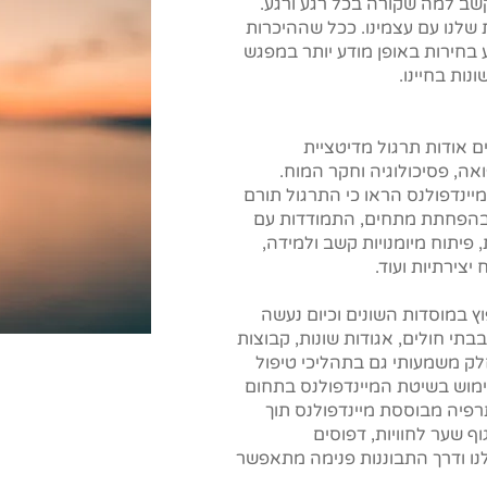
קשב למה שקורה בכל רגע ורגע.
שלנו עם עצמינו. ככל שההיכרות
בחירות באופן מודע יותר במפגש
ונות בחיינו.
 אודות תרגול מדיטציית
ה, פסיכולוגיה וחקר המוח.
ינדפולנס הראו כי התרגול תורם
 בהפחתת מתחים, התמודדות עם
 פיתוח מיומנויות קשב ולמידה,
צירתיות ועוד.
וץ במוסדות השונים וכיום נעשה
תי חולים, אגודות שונות, קבוצות
חלק משמעותי גם בתהליכי טיפול
שימוש בשיטת המיינדפולנס בתחום
רפיה מבוססת מיינדפולנס תוך
ף שער לחוויות, דפוסים
לנו ודרך התבוננות פנימה מתאפשר