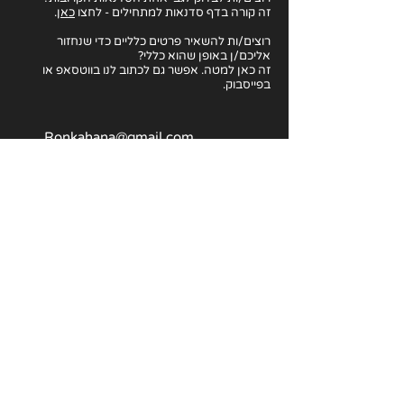
זה קורה בדף סדנאות למתחילים - לחצו
כאן
.
רוצים/ות להשאיר פרטים כלליים כדי שנחזור
אליכם/ן באופן שהוא כללי?
זה כאן למטה. אפשר גם לכתוב לנו בווטסאפ או
בפייסבוק.
Ronkahana@gmail.com
054-673-9507
אמיל זולא 5, תל אביב