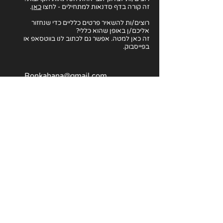
זה קורה בדף סדנאות למתחילים - לחצו
כאן
.
רוצים/ות להשאיר פרטים כלליים כדי שנחזור
אליכם/ן באופן שהוא כללי?
זה כאן למטה. אפשר גם לכתוב לנו בווטסאפ או
בפייסבוק.
Ronkahana@gmail.com
054-673-9507
אמיל זולא 5, תל אביב