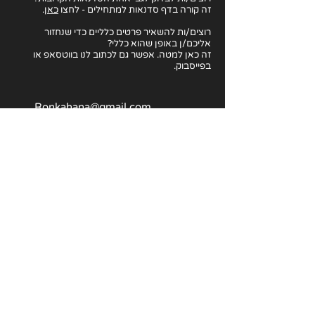
זה קורה בדף סדנאות למתחילים - לחצו
כאן
.
רוצים/ות להשאיר פרטים כלליים כדי שנחזור
אליכם/ן באופן שהוא כללי?
זה כאן למטה. אפשר גם לכתוב לנו בווטסאפ או
בפייסבוק.
Ronkahana@gmail.com
054-673-9507
אמיל זולא 5, תל אביב