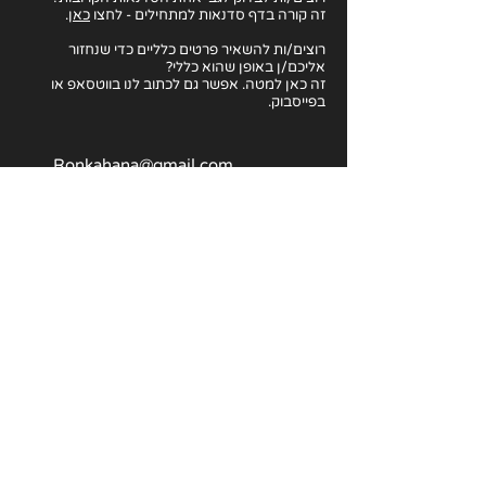
זה קורה בדף סדנאות למתחילים - לחצו
כאן
.
רוצים/ות להשאיר פרטים כלליים כדי שנחזור
אליכם/ן באופן שהוא כללי?
זה כאן למטה. אפשר גם לכתוב לנו בווטסאפ או
בפייסבוק.
Ronkahana@gmail.com
054-673-9507
אמיל זולא 5, תל אביב