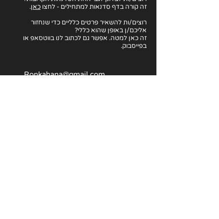
זה קורה בדף סדנאות למתחילים - לחצו
כאן
.
רוצים/ות להשאיר פרטים כלליים כדי שנחזור
אליכם/ן באופן שהוא כללי?
זה כאן למטה. אפשר גם לכתוב לנו בווטסאפ או
בפייסבוק.
Ronkahana@gmail.com
054-673-9507
אמיל זולא 5, תל אביב