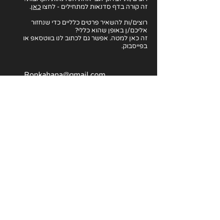
זה קורה בדף סדנאות למתחילים - לחצו
כאן
.
רוצים/ות להשאיר פרטים כלליים כדי שנחזור
אליכם/ן באופן שהוא כללי?
זה כאן למטה. אפשר גם לכתוב לנו בווטסאפ או
בפייסבוק.
Ronkahana@gmail.com
054-673-9507
אמיל זולא 5, תל אביב