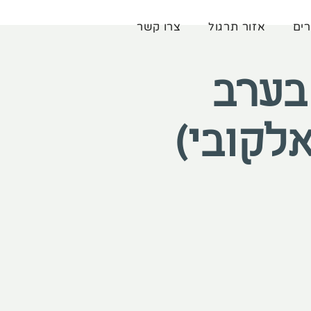
רים
אזור תרגול
צרו קשר
בערב