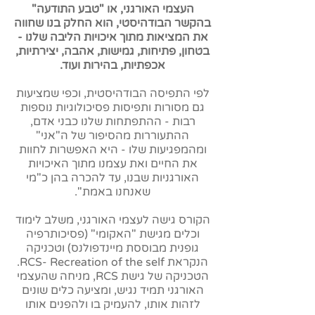
העצמי האורגני, או "טבע התודעה"
בהקשר הבודהיסטי, הוא החלק בנו שחווה
את המציאות מתוך איכויות הליבה שלנו -
בטחון, פתיחות, גמישות, אהבה, יצירתיות,
אכפתיות, בהירות ועוד.
לפי התפיסה הבודהיסטית, וכפי שמציעות
גם מסורות ותפיסות פסיכולוגיות נוספות
רבות - ההתפתחות שלנו כבני אדם,
ההתעוררות מהסיפור של ה"אני"
ומהמפגיעות שלו - היא האפשרות לחוות
את החיים ואת עצמנו מתוך האיכויות
האורגניות שבנו, עד להכרה בהן כ"מי
שאנחנו באמת".
הקורס גישה לעצמי האורגני, משלב לימוד
וכלים מגישת "האקומי" (פסיכותרפיה
גופנית מבוססת מיינדפולנס) וטכניקה
הנקראת RCS- Recreation of the self.
הטכניקה של גישת RCS, מניחה שהעצמי
האורגני תמיד נגיש, ומציעה כלים שונים
לזהות אותו, להעמיק בו ולהפנים אותו