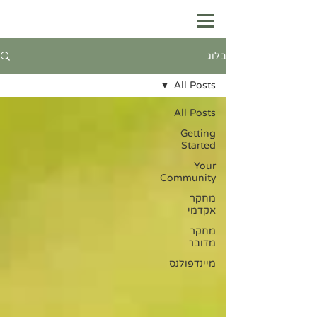
בלוג
All Posts
All Posts
Getting
Started
Your
Community
מחקר
אקדמי
מחקר
מדובר
מיינדפולנס