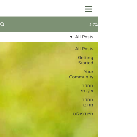
בלוג
All Posts
All Posts
Getting
Started
Your
Community
מחקר
אקדמי
מחקר
מדובר
מיינדפולנס