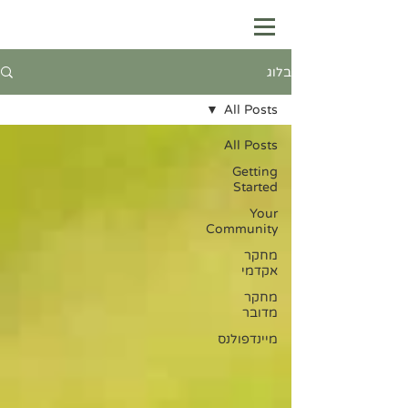
בלוג
All Posts
All Posts
Getting
Started
Your
Community
מחקר
אקדמי
מחקר
מדובר
מיינדפולנס