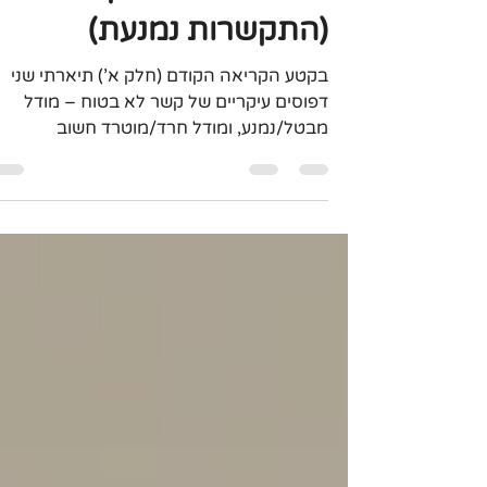
דפוסי קשר כמפה לתרגול
מיינדפולנס - חלק ב'
(התקשרות נמנעת)
בקטע הקריאה הקודם (חלק א') תיארתי שני
דפוסים עיקריים של קשר לא בטוח – מודל
מבטל/נמנע, ומודל חרד/מוטרד חשוב
בהזדמנות זו לציין, שהמודלים הם